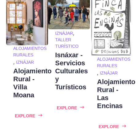
,
IZNÁJAR
TALLER
TURÍSTICO
ALOJAMIENTOS
Isnáxar -
RURALES
ALOJAMIENTOS
,
Servicios
IZNÁJAR
RURALES
Alojamiento
Culturales
,
IZNÁJAR
Rural -
y
Alojamiento
Villa
Turísticos
Rural -
Moana
Las
Encinas
EXPLORE
EXPLORE
EXPLORE