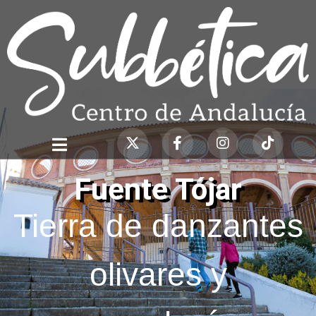
Fuente Tójar
Tierra de danzantes
olivares y