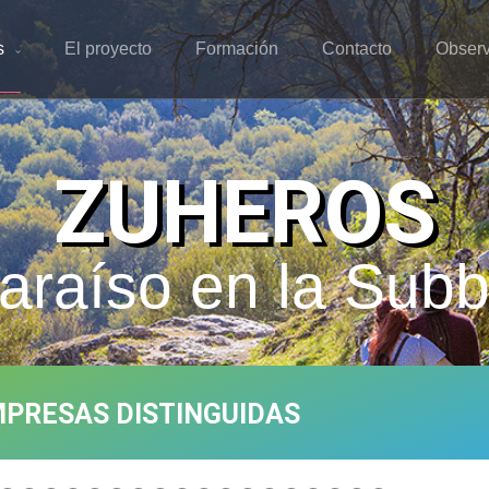
s
El proyecto
Formación
Contacto
Observ
ZUHEROS
araíso en la Subb
PRESAS DISTINGUIDAS