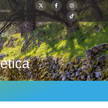
atorio
ética