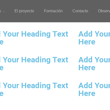
s
El proyecto
Formación
Contacto
Observ
 Your Heading Text
Add Your
e
Here
 Your Heading Text
Add Your
e
Here
 Your Heading Text
Add Your
e
Here