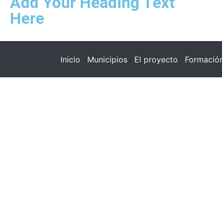
Add Your Heading Text
Here
Inicio
Municipios
El proyecto
Formació