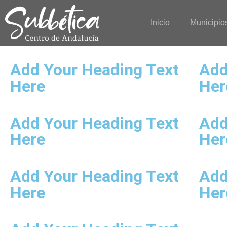
Inicio
Municipio
Add Your Heading Text
Add
Here
Her
Add Your Heading Text
Add
Here
Her
Add Your Heading Text
Add
Here
Her