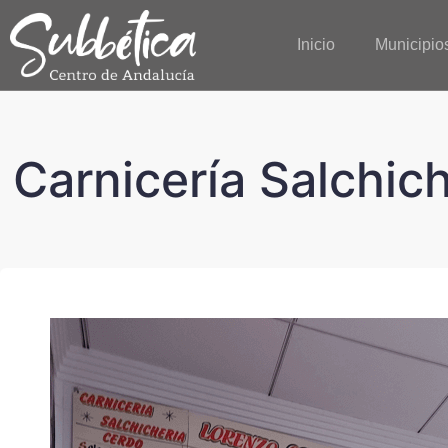
Inicio
Municipio
Carnicería Salchic