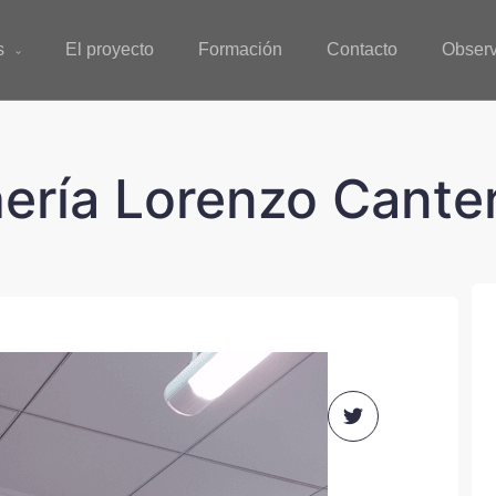
s
El proyecto
Formación
Contacto
Observ
hería Lorenzo Cante