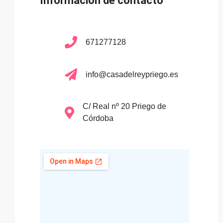
Información de contacto
671277128
info@casadelreypriego.es
C/ Real nº 20 Priego de
Córdoba