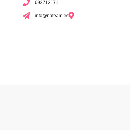
692712171
info@nateam.es