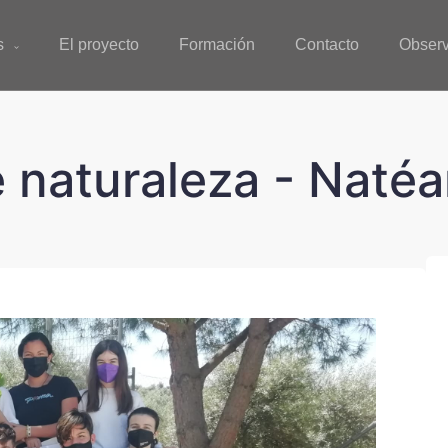
s
El proyecto
Formación
Contacto
Observ
 naturaleza - Naté