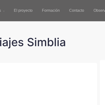
s
El proyecto
Formación
Contacto
Observ
iajes Simblia