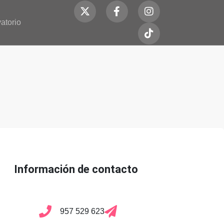
atorio
Información de contacto
957 529 623